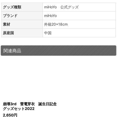
グッズ種類
miHoYo 公式グッズ
ブランド
miHoYo
素材
外箱20×18cm
原産国
中国
関連商品
崩壊3rd 雷電芽衣 誕生日記念
グッズセット2022
2,650
円