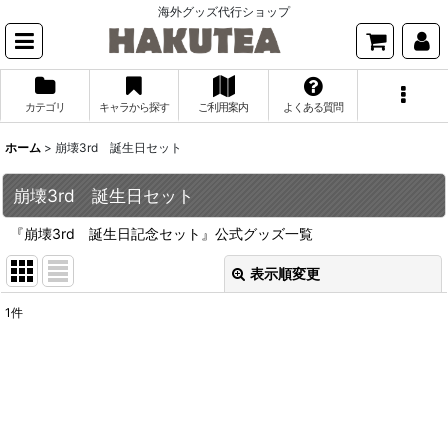
海外グッズ代行ショップ
カテゴリ
キャラから探す
ご利用案内
よくある質問
ホーム
>
崩壊3rd 誕生日セット
崩壊3rd 誕生日セット
『崩壊3rd 誕生日記念セット』公式グッズ一覧
表示順変更
閉じる
1
件
表示数
:
並び順
:
絞り込む