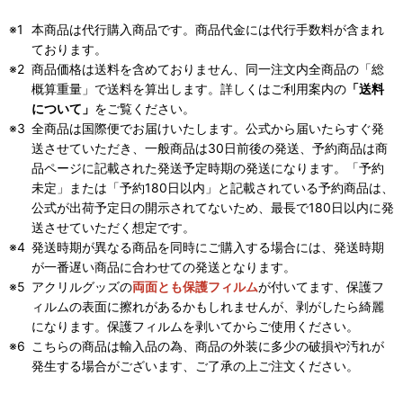
本商品は代行購入商品です。商品代金には代行手数料が含まれ
ております。
商品価格は送料を含めておりません、同一注文内全商品の「総
概算重量」で送料を算出します。詳しくはご利用案内の
「送料
について」
をご覧ください。
全商品は国際便でお届けいたします。公式から届いたらすぐ発
送させていただき、一般商品は30日前後の発送、予約商品は商
品ページに記載された発送予定時期の発送になります。「予約
未定」または「予約180日以内」と記載されている予約商品は、
公式が出荷予定日の開示されてないため、最長で180日以内に発
送させていただく想定です。
発送時期が異なる商品を同時にご購入する場合には、発送時期
が一番遅い商品に合わせての発送となります。
アクリルグッズの
両面とも保護フィルム
が付いてます、保護フ
ィルムの表面に擦れがあるかもしれませんが、剥がしたら綺麗
になります。保護フィルムを剥いてからご使用ください。
こちらの商品は輸入品の為、商品の外装に多少の破損や汚れが
発生する場合がございます、ご了承の上ご注文ください。