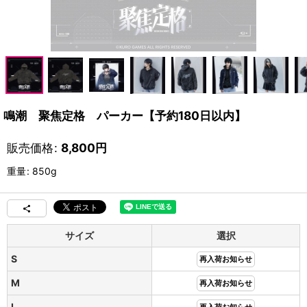
鳴潮 聚焦定格 パーカー【予約180日以内】
販売価格
:
8,800
円
重量
:
850g
サイズ
選択
S
再入荷お知らせ
M
再入荷お知らせ
L