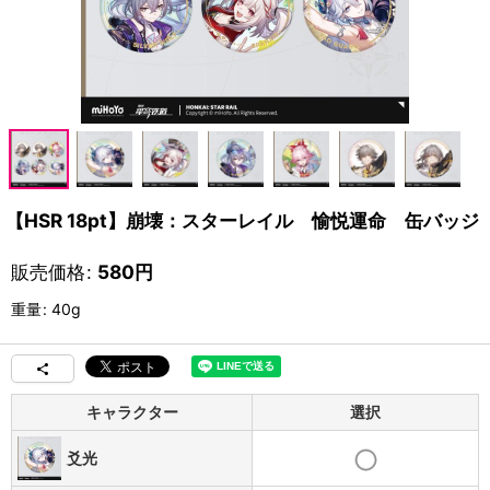
【HSR 18pt】崩壊：スターレイル 愉悦運命 缶バッジ
販売価格
:
580
円
重量
:
40g
キャラクター
選択
爻光