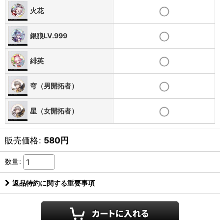
火花
銀狼LV.999
緋英
穹（男開拓者）
星（女開拓者）
販売価格
:
580
円
数量
:
返品特約に関する重要事項