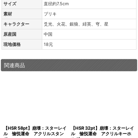
サイズ
直径約7.5cm
素材
ブリキ
キャラクター
爻光、火花、銀狼、緋英、穹、星
原産国
中国
現地価格
18元
関連商品
【HSR 58pt】崩壊：スターレイ
【HSR 32pt】崩壊：スターレイ
ル 愉悦運命 アクリルスタン
ル 愉悦運命 アクリルキーホ