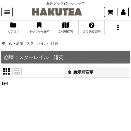
海外グッズ代行ショップ
カテゴリ
キャラから探す
ご利用案内
よくある質問
ホーム
>
崩壊：スターレイル 緋英
崩壊：スターレイル 緋英
表示順変更
閉じる
18
件
表示数
:
並び順
:
絞り込む