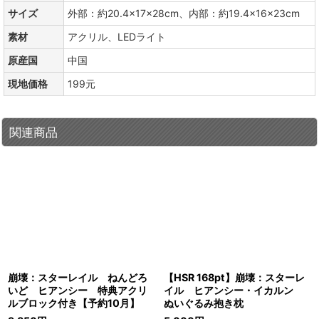
サイズ
外部：約20.4×17×28cm、内部：約19.4×16×23cm
素材
アクリル、LEDライト
原産国
中国
現地価格
199元
関連商品
崩壊：スターレイル ねんどろ
【HSR 168pt】崩壊：スターレ
いど ヒアンシー 特典アクリ
イル ヒアンシー・イカルン
ルブロック付き【予約10月】
ぬいぐるみ抱き枕