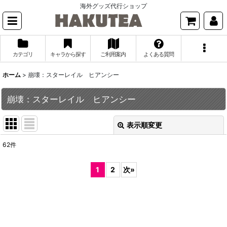
海外グッズ代行ショップ
カテゴリ
キャラから探す
ご利用案内
よくある質問
ホーム
>
崩壊：スターレイル ヒアンシー
崩壊：スターレイル ヒアンシー
表示順変更
閉じる
62
件
表示数
:
1
2
次
»
並び順
:
絞り込む