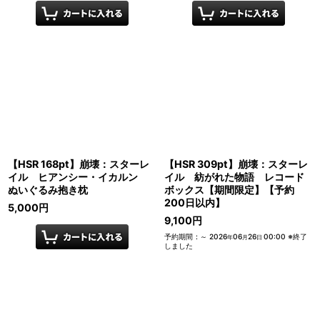
【HSR 168pt】崩壊：スターレ
【HSR 309pt】崩壊：スターレ
イル ヒアンシー・イカルン
イル 紡がれた物語 レコード
ぬいぐるみ抱き枕
ボックス【期間限定】【予約
200日以内】
5,000
円
9,100
円
予約期間
:
～
2026
06
26
00:00
※終了
年
月
日
しました