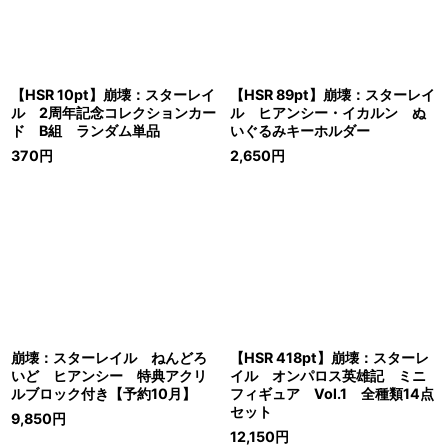
【HSR 10pt】崩壊：スターレイ
【HSR 89pt】崩壊：スターレイ
ル 2周年記念コレクションカー
ル ヒアンシー・イカルン ぬ
ド B組 ランダム単品
いぐるみキーホルダー
370
円
2,650
円
崩壊：スターレイル ねんどろ
【HSR 418pt】崩壊：スターレ
いど ヒアンシー 特典アクリ
イル オンパロス英雄記 ミニ
ルブロック付き【予約10月】
フィギュア Vol.1 全種類14点
セット
9,850
円
12,150
円