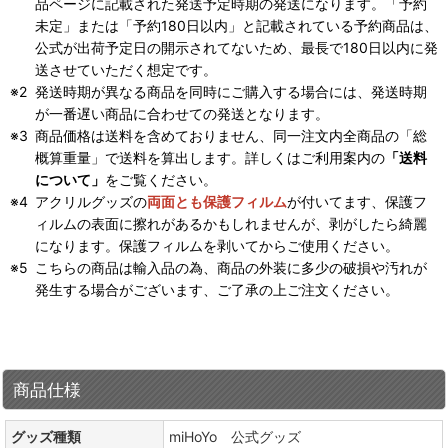
品ページに記載された発送予定時期の発送になります。「予約
未定」または「予約180日以内」と記載されている予約商品は、
公式が出荷予定日の開示されてないため、最長で180日以内に発
送させていただく想定です。
発送時期が異なる商品を同時にご購入する場合には、発送時期
が一番遅い商品に合わせての発送となります。
商品価格は送料を含めておりません、同一注文内全商品の「総
概算重量」で送料を算出します。詳しくはご利用案内の
「送料
について」
をご覧ください。
アクリルグッズの
両面とも保護フィルム
が付いてます、保護フ
ィルムの表面に擦れがあるかもしれませんが、剥がしたら綺麗
になります。保護フィルムを剥いてからご使用ください。
こちらの商品は輸入品の為、商品の外装に多少の破損や汚れが
発生する場合がございます、ご了承の上ご注文ください。
商品仕様
グッズ種類
miHoYo 公式グッズ