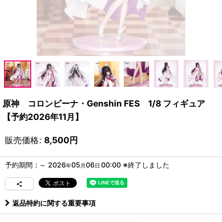
原神 コロンビーナ・Genshin FES 1/8 フィギュア
【予約2026年11月】
販売価格
:
8,500
円
予約期間
:
～
2026
05
06
00:00
※終了しました
年
月
日
返品特約に関する重要事項