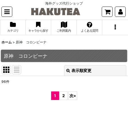
海外グッズ代行ショップ
カテゴリ
キャラから探す
ご利用案内
よくある質問
ホーム
>
原神 コロンビーナ
原神 コロンビーナ
表示順変更
閉じる
96
件
表示数
:
1
2
次
»
並び順
:
絞り込む