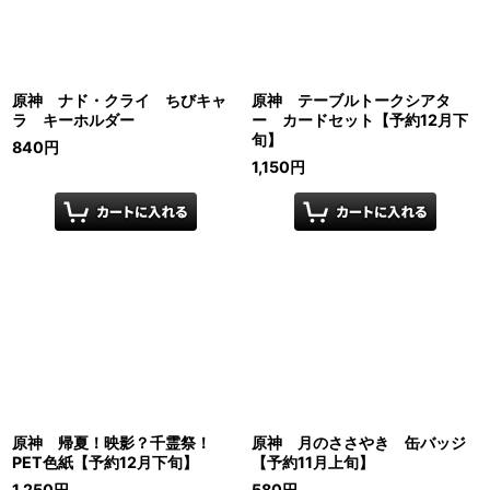
原神 ナド・クライ ちびキャ
原神 テーブルトークシアタ
ラ キーホルダー
ー カードセット【予約12月下
旬】
840
円
1,150
円
原神 帰夏！映影？千霊祭！
原神 月のささやき 缶バッジ
PET色紙【予約12月下旬】
【予約11月上旬】
1,250
円
580
円