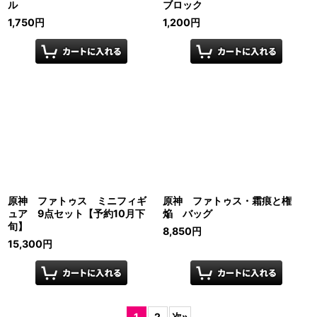
ル
ブロック
1,750
円
1,200
円
原神 ファトゥス ミニフィギ
原神 ファトゥス・霜痕と権
ュア 9点セット【予約10月下
焔 バッグ
旬】
8,850
円
15,300
円
1
2
次
»