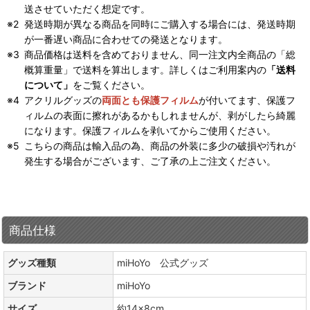
送させていただく想定です。
発送時期が異なる商品を同時にご購入する場合には、発送時期
が一番遅い商品に合わせての発送となります。
商品価格は送料を含めておりません、同一注文内全商品の「総
概算重量」で送料を算出します。詳しくはご利用案内の
「送料
について」
をご覧ください。
アクリルグッズの
両面とも保護フィルム
が付いてます、保護フ
ィルムの表面に擦れがあるかもしれませんが、剥がしたら綺麗
になります。保護フィルムを剥いてからご使用ください。
こちらの商品は輸入品の為、商品の外装に多少の破損や汚れが
発生する場合がございます、ご了承の上ご注文ください。
商品仕様
グッズ種類
miHoYo 公式グッズ
ブランド
miHoYo
サイズ
約14×8cm