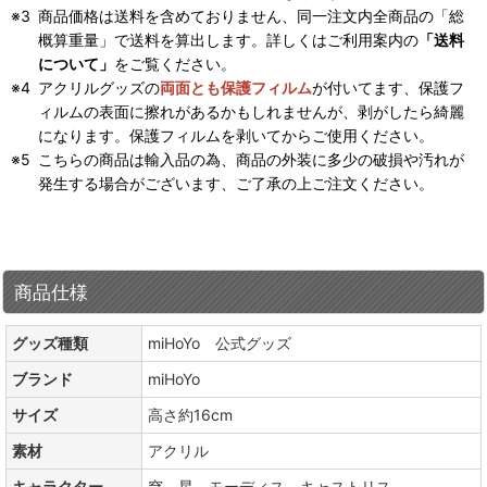
商品価格は送料を含めておりません、同一注文内全商品の「総
概算重量」で送料を算出します。詳しくはご利用案内の
「送料
について」
をご覧ください。
アクリルグッズの
両面とも保護フィルム
が付いてます、保護フ
ィルムの表面に擦れがあるかもしれませんが、剥がしたら綺麗
になります。保護フィルムを剥いてからご使用ください。
こちらの商品は輸入品の為、商品の外装に多少の破損や汚れが
発生する場合がございます、ご了承の上ご注文ください。
商品仕様
グッズ種類
miHoYo 公式グッズ
ブランド
miHoYo
サイズ
高さ約16cm
素材
アクリル
キャラクター
穹、星、モーディス、キャストリス