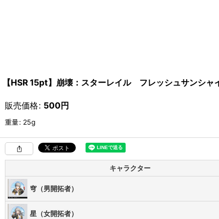
【HSR 15pt】崩壊：スターレイル フレッシュサンシ
販売価格
:
500
円
重量
:
25g
キャラクター
穹（男開拓者）
星（女開拓者）