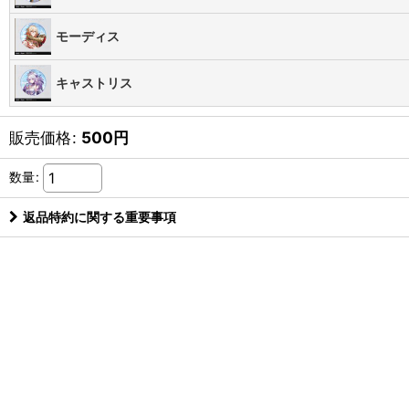
モーディス
キャストリス
販売価格
:
500
円
数量
:
返品特約に関する重要事項