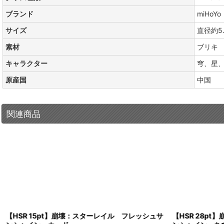
ブランド
miHoYo
サイズ
直径約5.
素材
ブリキ
キャラクター
穹、星
原産国
中国
関連商品
【HSR 15pt】崩壊：スターレイル フレッシュサ
【HSR 28p