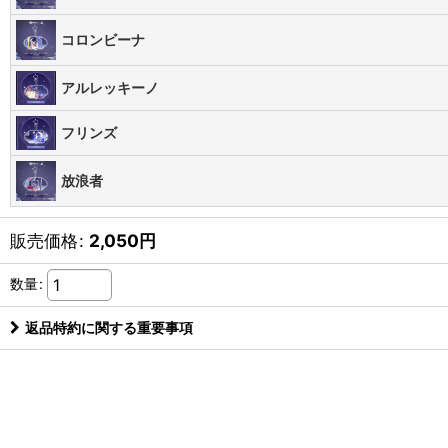
コロンビーナ
アルレッキーノ
フリンズ
放浪者
販売価格
:
2,050
円
数量
:
返品特約に関する重要事項