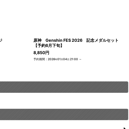
ジ
原神 Genshin FES 2026 記念メダルセット
【予約6月下旬】
8,850
円
予約期間
:
2026
01
04
21:00
～
年
月
日