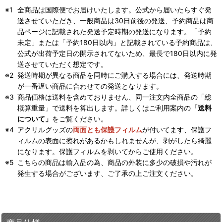
全商品は国際便でお届けいたします。公式から届いたらすぐ発
送させていただき、一般商品は30日前後の発送、予約商品は商
品ページに記載された発送予定時期の発送になります。「予約
未定」または「予約180日以内」と記載されている予約商品は、
公式が出荷予定日の開示されてないため、最長で180日以内に発
送させていただく想定です。
発送時期が異なる商品を同時にご購入する場合には、発送時期
が一番遅い商品に合わせての発送となります。
商品価格は送料を含めておりません、同一注文内全商品の「総
概算重量」で送料を算出します。詳しくはご利用案内の
「送料
について」
をご覧ください。
アクリルグッズの
両面とも保護フィルム
が付いてます、保護フ
ィルムの表面に擦れがあるかもしれませんが、剥がしたら綺麗
になります。保護フィルムを剥いてからご使用ください。
こちらの商品は輸入品の為、商品の外装に多少の破損や汚れが
発生する場合がございます、ご了承の上ご注文ください。