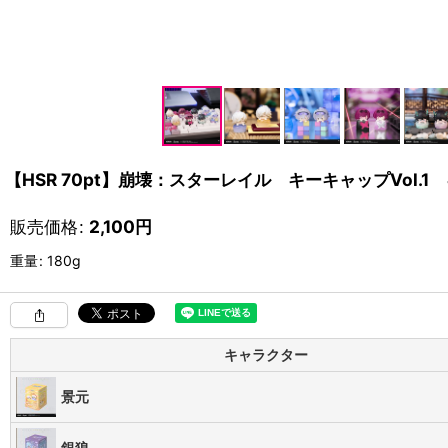
【HSR 70pt】崩壊：スターレイル キーキャップVol.
販売価格
:
2,100
円
重量
:
180g
キャラクター
景元
銀狼