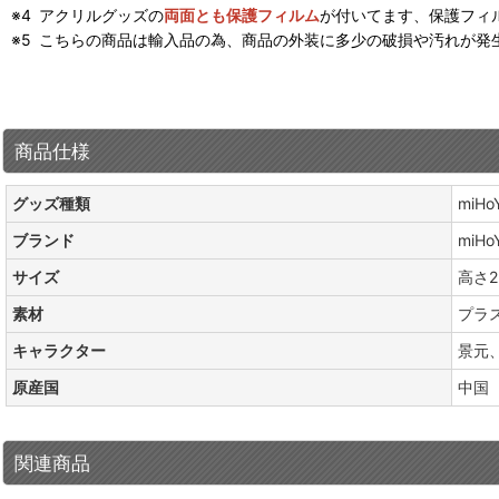
アクリルグッズの
両面とも保護フィルム
が付いてます、保護フィ
こちらの商品は輸入品の為、商品の外装に多少の破損や汚れが発
商品仕様
グッズ種類
miH
ブランド
miHo
サイズ
高さ2.
素材
プラ
キャラクター
景元
原産国
中国
関連商品