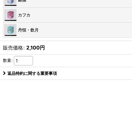
カフカ
丹恒・飲月
販売価格
:
2,100
円
数量
:
返品特約に関する重要事項