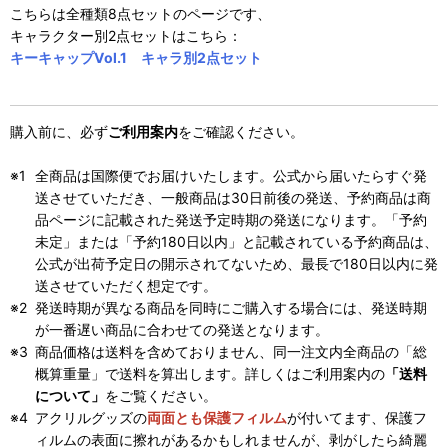
こちらは全種類8点セットのページです、
キャラクター別2点セットはこちら：
キーキャップVol.1 キャラ別2点セット
購入前に、必ず
ご利用案内
をご確認ください。
全商品は国際便でお届けいたします。公式から届いたらすぐ発
送させていただき、一般商品は30日前後の発送、予約商品は商
品ページに記載された発送予定時期の発送になります。「予約
未定」または「予約180日以内」と記載されている予約商品は、
公式が出荷予定日の開示されてないため、最長で180日以内に発
送させていただく想定です。
発送時期が異なる商品を同時にご購入する場合には、発送時期
が一番遅い商品に合わせての発送となります。
商品価格は送料を含めておりません、同一注文内全商品の「総
概算重量」で送料を算出します。詳しくはご利用案内の
「送料
について」
をご覧ください。
アクリルグッズの
両面とも保護フィルム
が付いてます、保護フ
ィルムの表面に擦れがあるかもしれませんが、剥がしたら綺麗