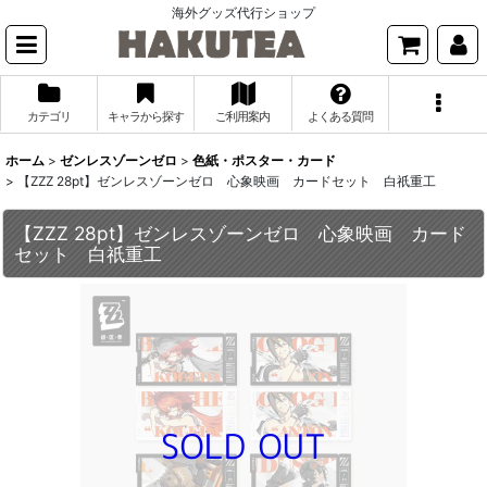
海外グッズ代行ショップ
カテゴリ
キャラから探す
ご利用案内
よくある質問
ホーム
>
ゼンレスゾーンゼロ
>
色紙・ポスター・カード
>
【ZZZ 28pt】ゼンレスゾーンゼロ 心象映画 カードセット 白祇重工
【ZZZ 28pt】ゼンレスゾーンゼロ 心象映画 カード
セット 白祇重工