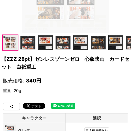
【ZZZ 28pt】ゼンレスゾーンゼロ 心象映画 カードセ
ット 白祇重工
販売価格
:
840
円
重量
:
20g
キャラクター
選択
クレタ
再入荷お知らせ