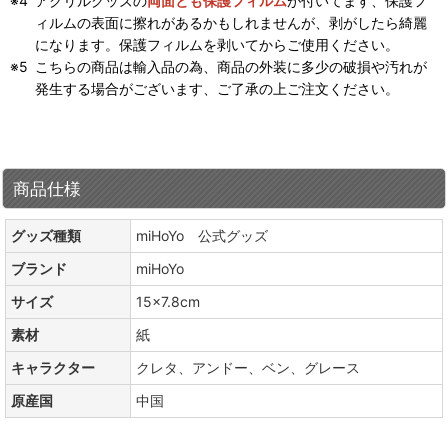
アクリルグッズの
両面とも保護フィルム
が付いてます、保護フ
ィルムの表面に擦れがあるかもしれませんが、剥がしたら綺麗
になります。保護フィルムを剥いてからご使用ください。
こちらの商品は輸入品の為、商品の外装に多少の破損や汚れが
発生する場合がございます、ご了承の上ご注文ください。
商品仕様
グッズ種類
miHoYo 公式グッズ
ブランド
miHoYo
サイズ
15×7.8cm
素材
紙
キャラクター
クレタ、アンドー、ベン、グレース
原産国
中国