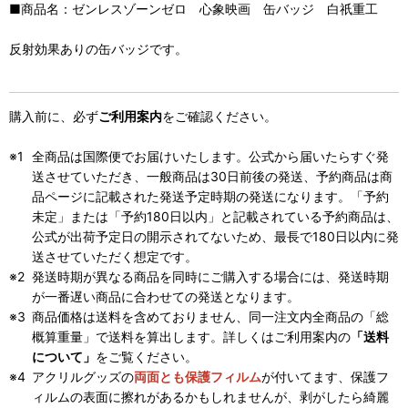
■商品名：ゼンレスゾーンゼロ 心象映画 缶バッジ 白祇重工
反射効果ありの缶バッジです。
購入前に、必ず
ご利用案内
をご確認ください。
全商品は国際便でお届けいたします。公式から届いたらすぐ発
送させていただき、一般商品は30日前後の発送、予約商品は商
品ページに記載された発送予定時期の発送になります。「予約
未定」または「予約180日以内」と記載されている予約商品は、
公式が出荷予定日の開示されてないため、最長で180日以内に発
送させていただく想定です。
発送時期が異なる商品を同時にご購入する場合には、発送時期
が一番遅い商品に合わせての発送となります。
商品価格は送料を含めておりません、同一注文内全商品の「総
概算重量」で送料を算出します。詳しくはご利用案内の
「送料
について」
をご覧ください。
アクリルグッズの
両面とも保護フィルム
が付いてます、保護フ
ィルムの表面に擦れがあるかもしれませんが、剥がしたら綺麗