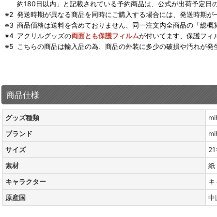
約180日以内」と記載されている予約商品は、公式が出荷予定日
発送時期が異なる商品を同時にご購入する場合には、発送時期が
商品価格は送料を含めておりません、同一注文内全商品の「総概
アクリルグッズの
両面とも保護フィルム
が付いてます、保護フィ
こちらの商品は輸入品の為、商品の外装に多少の破損や汚れが発
商品仕様
グッズ種類
m
ブランド
mi
サイズ
21
素材
紙
キャラクター
キ
原産国
中