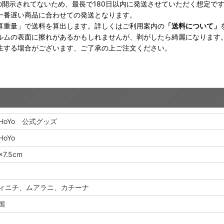
の開示されてないため、最長で180日以内に発送させていただく想定で
一番遅い商品に合わせての発送となります。
算重量」で送料を算出します。詳しくはご利用案内の
「送料について」
ルムの表面に擦れがあるかもしれませんが、剥がしたら綺麗になります
生する場合がございます、ご了承の上ご注文ください。
iHoYo 公式グッズ
HoYo
×7.5cm
ィニチ、ムアラニ、カチーナ
国