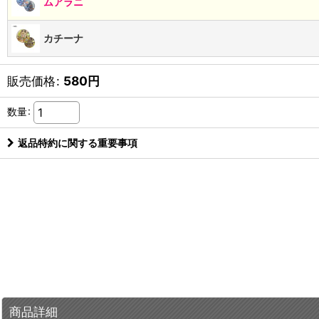
ムアラニ
カチーナ
販売価格
:
580
円
数量
:
返品特約に関する重要事項
商品詳細