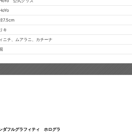
iHoYo 公式グッズ
HoYo
径7.5cm
リキ
ィニチ、ムアラニ、カチーナ
国
ンダフルグラフィティ ホログラ