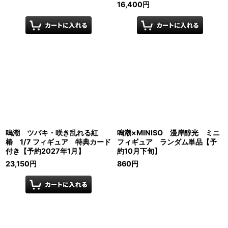
16,400
円
鳴潮 ツバキ・咲き乱れる紅
鳴潮×MINISO 漫岸醇光 ミニ
椿 1/7 フィギュア 特典カード
フィギュア ランダム単品【予
付き【予約2027年1月】
約10月下旬】
23,150
円
860
円