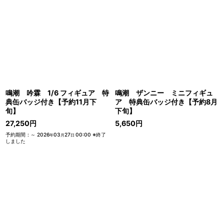
鳴潮 吟霖 1/6 フィギュア 特
鳴潮 ザンニー ミニフィギュ
典缶バッジ付き【予約11月下
ア 特典缶バッジ付き【予約8月
旬】
下旬】
27,250
円
5,650
円
予約期間
:
～
2026
03
27
00:00
※終了
年
月
日
しました