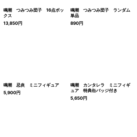
鳴潮 つみつみ団子 16点ボッ
鳴潮 つみつみ団子 ランダム
クス
単品
13,850
円
890
円
鳴潮 忌炎 ミニフィギュア
鳴潮 カンタレラ ミニフィギ
ュア 特典缶バッジ付き
5,900
円
5,650
円