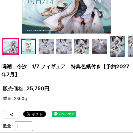
鳴潮 今汐 1/7 フィギュア 特典色紙付き【予約2027
年7月】
販売価格
:
25,750
円
重量
:
2300g
数量
: