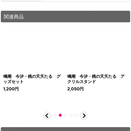
関連商品
鳴潮 今汐・桃の夭夭たる グ
鳴潮 今汐・桃の夭夭たる ア
ッズセット
クリルスタンド
1,200
円
2,050
円