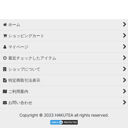
アクリルスタンド
バッジ
ホーム
キーホルダー
ショッピングカート
色紙・ポスター・カード
マイページ
グッズセット
最近チェックしたアイテム
ぬいぐるみ・抱き枕
ショップについて
ファッション
特定商取引法表示
ご利用案内
文房具・雑貨
お問い合わせ
イラスト集・サウンドトラック
Copyright © 2023 HAKUTEA all rights reserved.
スマホ・PC周辺