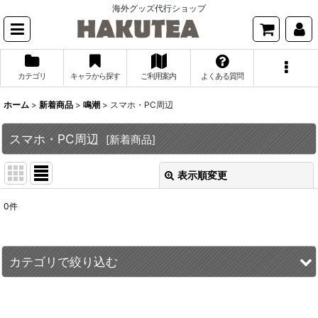
海外グッズ代行ショップ
カテゴリ
キャラから探す
ご利用案内
よくある質問
ホーム
>
新着商品
>
鳴潮
>
スマホ・PC周辺
スマホ・PC周辺
[
新着商品
]
表示順変更
閉じる
0
件
表示数
:
並び順
:
カテゴリで絞り込む
絞り込む
鳴潮 (全商品)