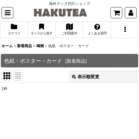
海外グッズ代行ショップ
カテゴリ
キャラから探す
ご利用案内
よくある質問
ホーム
>
新着商品
>
鳴潮
>
色紙・ポスター・カード
色紙・ポスター・カード
[
新着商品
]
表示順変更
閉じる
2
件
表示数
:
並び順
:
絞り込む