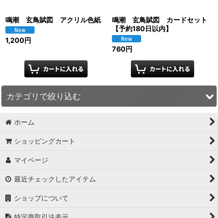
鳴潮 玄鳥賦図 アクリル色紙
鳴潮 玄鳥賦図 カードセット
【予約180日以内】
1,200
円
760
円
カテゴリで絞り込む
ホーム
鳴潮 (全商品)
ショッピングカート
アクリルスタンド
マイページ
バッジ
最近チェックしたアイテム
キーホルダー
ショップについて
色紙・ポスター・カード
特定商取引法表示