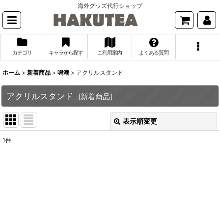
海外グッズ代行ショップ
カテゴリ
キャラから探す
ご利用案内
よくある質問
ホーム
>
新着商品
>
鳴潮
>
アクリルスタンド
アクリルスタンド
[
新着商品
]
表示順変更
閉じる
1
件
表示数
:
並び順
:
絞り込む