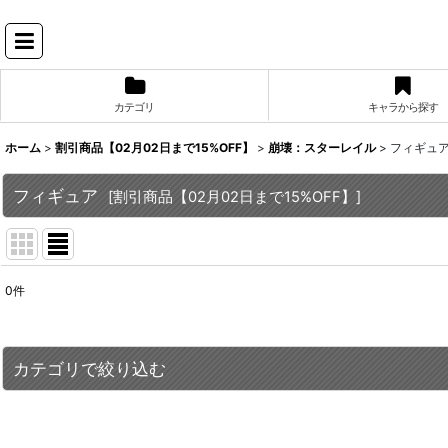
カテゴリ
キャラから探す
ホーム
>
割引商品【02月02日まで15%OFF】
>
崩壊：スターレイル
>
フィギュ
フィギュア
[
割引商品【02月02日まで15%OFF】
]
0
件
表示数
:
並び順
:
カテゴリで絞り込む
崩壊：スターレイル (全商品)