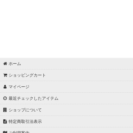
アクリルスタンド
バッジ
キーホルダー
色紙・ポスター・カード
グッズセット
ホーム
ぬいぐるみ・抱き枕
ショッピングカート
スマホ・PC周辺
マイページ
文房具・雑貨
最近チェックしたアイテム
イラスト集・サウンドトラック
ショップについて
ファッション
特定商取引法表示
ご利用案内