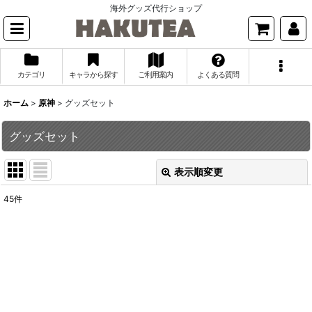
海外グッズ代行ショップ
カテゴリ
キャラから探す
ご利用案内
よくある質問
ホーム
>
原神
>
グッズセット
グッズセット
表示順変更
閉じる
45
件
表示数
:
並び順
:
絞り込む