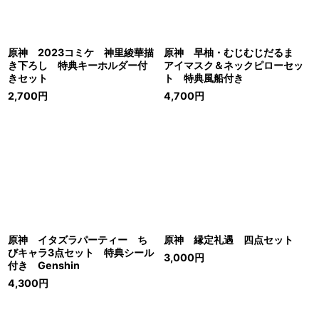
原神 2023コミケ 神里綾華描
原神 早柚・むじむじだるま
き下ろし 特典キーホルダー付
アイマスク＆ネックピローセッ
きセット
ト 特典風船付き
2,700
円
4,700
円
原神 イタズラパーティー ち
原神 縁定礼遇 四点セット
びキャラ3点セット 特典シール
3,000
円
付き Genshin
4,300
円