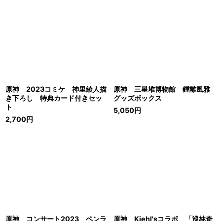
原神 2023コミケ 神里綾人描
原神 三星堆博物館 鍾離風雅
き下ろし 特典カード付きセッ
グッズボックス
ト
5,050
円
2,700
円
原神 コンサート2023 ペンラ
原神 Kiehl'sコラボ 「巡林奇