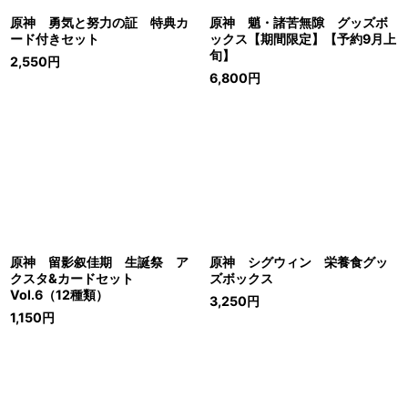
原神 勇気と努力の証 特典カ
原神 魈・諸苦無隙 グッズボ
ード付きセット
ックス【期間限定】【予約9月上
旬】
2,550
円
6,800
円
原神 留影叙佳期 生誕祭 ア
原神 シグウィン 栄養食グッ
クスタ&カードセット
ズボックス
Vol.6（12種類）
3,250
円
1,150
円