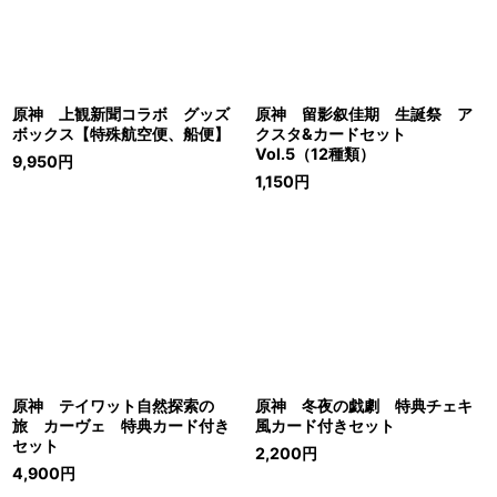
原神 上観新聞コラボ グッズ
原神 留影叙佳期 生誕祭 ア
ボックス【特殊航空便、船便】
クスタ&カードセット
Vol.5（12種類）
9,950
円
1,150
円
原神 テイワット自然探索の
原神 冬夜の戯劇 特典チェキ
旅 カーヴェ 特典カード付き
風カード付きセット
セット
2,200
円
4,900
円