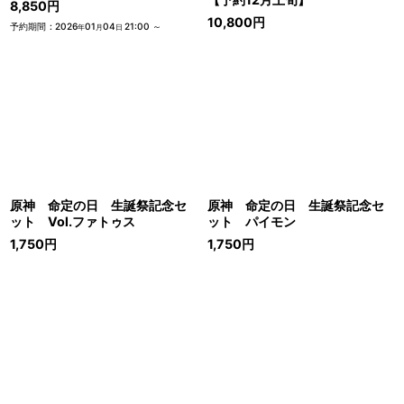
8,850
円
10,800
円
予約期間
:
2026
01
04
21:00
～
年
月
日
原神 命定の日 生誕祭記念セ
原神 命定の日 生誕祭記念セ
ット Vol.ファトゥス
ット パイモン
1,750
円
1,750
円