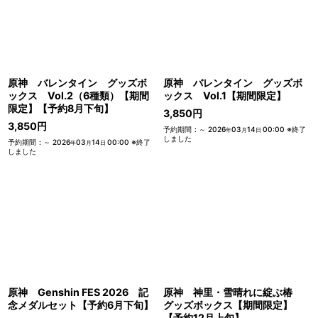
原神 バレンタイン グッズボ
原神 バレンタイン グッズボ
ックス Vol.2（6種類）【期間
ックス Vol.1【期間限定】
限定】【予約8月下旬】
3,850
円
3,850
円
予約期間
:
～
2026
03
14
00:00
※終了
年
月
日
しました
予約期間
:
～
2026
03
14
00:00
※終了
年
月
日
しました
原神 Genshin FES 2026 記
原神 神里・雪晴れに綻ぶ椿
念メダルセット【予約6月下旬】
グッズボックス【期間限定】
【予約12月上旬】