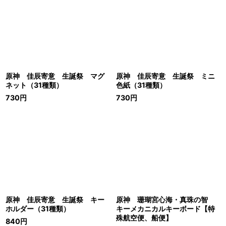
原神 佳辰寄意 生誕祭 マグ
原神 佳辰寄意 生誕祭 ミニ
ネット（31種類）
色紙（31種類）
730
円
730
円
原神 佳辰寄意 生誕祭 キー
原神 珊瑚宮心海・真珠の智
ホルダー（31種類）
キーメカニカルキーボード【特
殊航空便、船便】
840
円