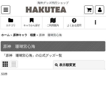
海外グッズ代行ショップ
カテゴリ
キャラから探す
ご利用案内
よくある質問
ホーム
>
原神キャラ 稲妻
>
原神 珊瑚宮心海
原神 珊瑚宮心海
『原神 珊瑚宮心海』の公式グッズ一覧
表示順変更
閉じる
53
件
表示数
:
並び順
:
絞り込む