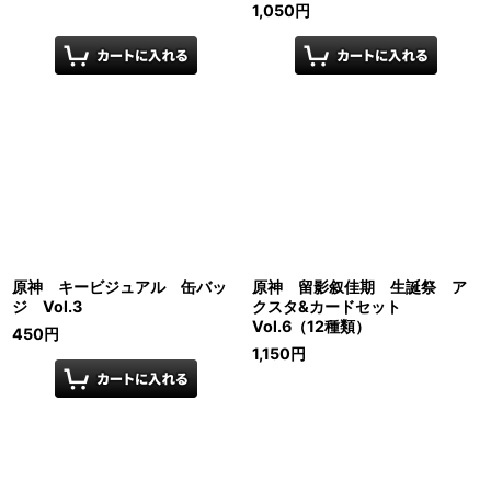
1,050
円
原神 キービジュアル 缶バッ
原神 留影叙佳期 生誕祭 ア
ジ Vol.3
クスタ&カードセット
Vol.6（12種類）
450
円
1,150
円