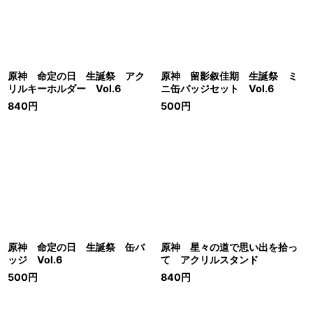
原神 命定の日 生誕祭 アク
原神 留影叙佳期 生誕祭 ミ
リルキーホルダー Vol.6
ニ缶バッジセット Vol.6
840
円
500
円
原神 命定の日 生誕祭 缶バ
原神 星々の道で思い出を拾っ
ッジ Vol.6
て アクリルスタンド
500
円
840
円