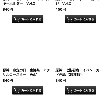
キーホルダー Vol.2
ジ Vol.2
840
円
450
円
原神 命定の日 生誕祭 アク
原神 七聖召喚 イベントカー
リルコースター Vol.1
ド色紙（25種類）
840
円
840
円