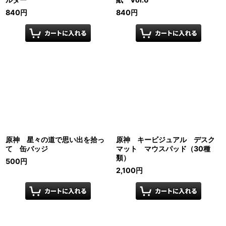
840
円
840
円
原神 星々の道で思い出を拾っ
原神 キービジュアル デスク
て 缶バッジ
マット マウスパッド（30種
類）
500
円
2,100
円