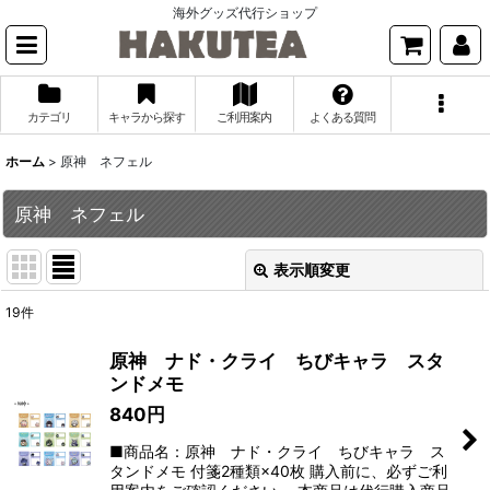
海外グッズ代行ショップ
カテゴリ
キャラから探す
ご利用案内
よくある質問
ホーム
>
原神 ネフェル
原神 ネフェル
表示順変更
閉じる
19
件
表示数
:
原神 ナド・クライ ちびキャラ スタ
ンドメモ
並び順
:
840
円
■商品名：原神 ナド・クライ ちびキャラ ス
絞り込む
タンドメモ 付箋2種類×40枚 購入前に、必ずご利