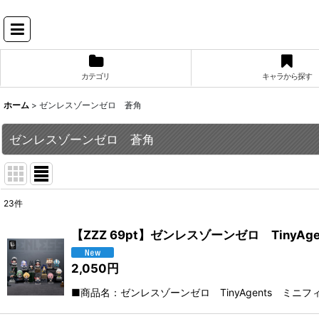
カテゴリ
キャラから探す
ホーム
>
ゼンレスゾーンゼロ 蒼角
ゼンレスゾーンゼロ 蒼角
23
件
表示数
:
【ZZZ 69pt】ゼンレスゾーンゼロ Tiny
並び順
:
2,050
円
■商品名：ゼンレスゾーンゼロ TinyAgents ミ