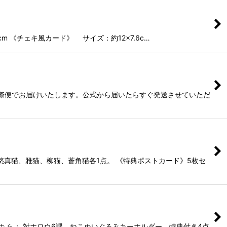
m 《チェキ風カード》 サイズ：約12×7.6c…
国際便でお届けいたします。公式から届いたらすぐ発送させていただ
悠真猫、雅猫、柳猫、蒼角猫各1点。 《特典ポストカード》5枚セ
ちら： 対ホロウ6課 ねこぬいぐるみキーホルダー 特典付き4点