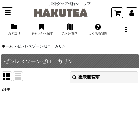
海外グッズ代行ショップ
カテゴリ
キャラから探す
ご利用案内
よくある質問
ホーム
>
ゼンレスゾーンゼロ カリン
ゼンレスゾーンゼロ カリン
表示順変更
閉じる
24
件
表示数
:
並び順
:
絞り込む