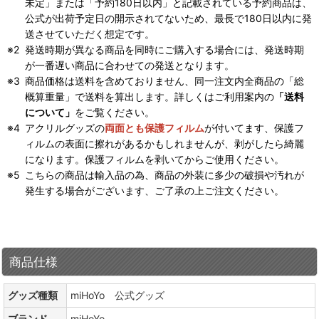
未定」または「予約180日以内」と記載されている予約商品は、
公式が出荷予定日の開示されてないため、最長で180日以内に発
送させていただく想定です。
発送時期が異なる商品を同時にご購入する場合には、発送時期
が一番遅い商品に合わせての発送となります。
商品価格は送料を含めておりません、同一注文内全商品の「総
概算重量」で送料を算出します。詳しくはご利用案内の
「送料
について」
をご覧ください。
アクリルグッズの
両面とも保護フィルム
が付いてます、保護フ
ィルムの表面に擦れがあるかもしれませんが、剥がしたら綺麗
になります。保護フィルムを剥いてからご使用ください。
こちらの商品は輸入品の為、商品の外装に多少の破損や汚れが
発生する場合がございます、ご了承の上ご注文ください。
商品仕様
グッズ種類
miHoYo 公式グッズ
ブランド
miHoYo