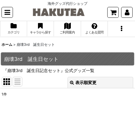
海外グッズ代行ショップ
カテゴリ
キャラから探す
ご利用案内
よくある質問
ホーム
>
崩壊3rd 誕生日セット
崩壊3rd 誕生日セット
『崩壊3rd 誕生日記念セット』公式グッズ一覧
表示順変更
閉じる
1
件
表示数
:
並び順
:
絞り込む