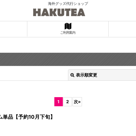
海外グッズ代行ショップ
ご利用案内
表示順変更
1
2
次
»
単品【予約10月下旬】
絞り込む