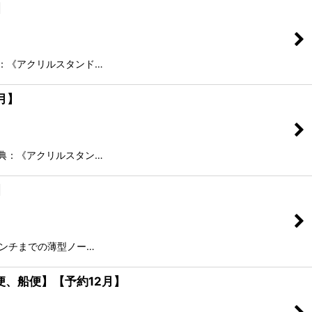
】
：《アクリルスタンド…
月】
典：《アクリルスタン…
】
インチまでの薄型ノー…
便、船便】【予約12月】