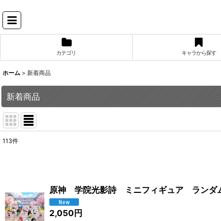
カテゴリ
キャラから探す
ホーム
>
新着商品
新着商品
113
件
表示数
:
並び順
:
原神 学院光影詩 ミニフィギュア ランダム
2,050
円