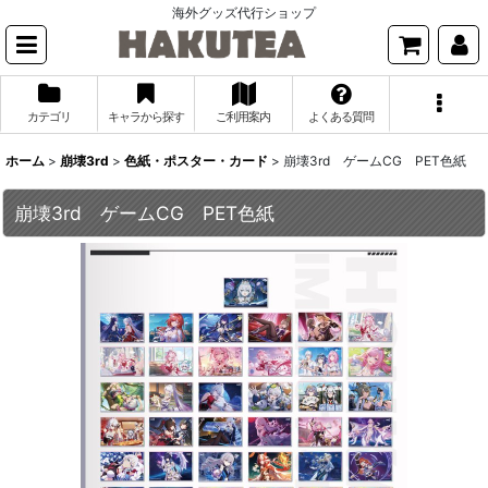
海外グッズ代行ショップ
カテゴリ
キャラから探す
ご利用案内
よくある質問
ホーム
>
崩壊3rd
>
色紙・ポスター・カード
>
崩壊3rd ゲームCG PET色紙
崩壊3rd ゲームCG PET色紙