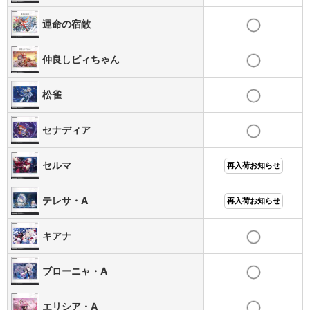
運命の宿敵
仲良しピィちゃん
松雀
セナディア
セルマ
再入荷お知らせ
テレサ・A
再入荷お知らせ
キアナ
ブローニャ・A
エリシア・A