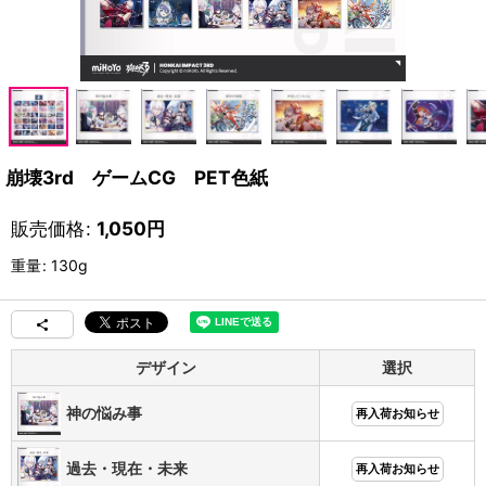
崩壊3rd ゲームCG PET色紙
販売価格
:
1,050
円
重量
:
130g
デザイン
選択
神の悩み事
再入荷お知らせ
過去・現在・未来
再入荷お知らせ