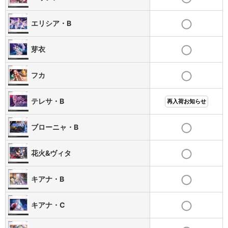
エリシア・B
芽衣
フカ
テレサ・B
再入荷お知らせ
ブローニャ・B
花火&ヴィタ
キアナ・B
キアナ・C