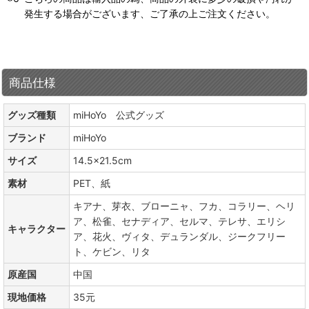
発生する場合がございます、ご了承の上ご注文ください。
商品仕様
グッズ種類
miHoYo 公式グッズ
ブランド
miHoYo
サイズ
14.5×21.5cm
素材
PET、紙
キアナ、芽衣、ブローニャ、フカ、コラリー、ヘリ
ア、松雀、セナディア、セルマ、テレサ、エリシ
キャラクター
ア、花火、ヴィタ、デュランダル、ジークフリー
ト、ケビン、リタ
原産国
中国
現地価格
35元