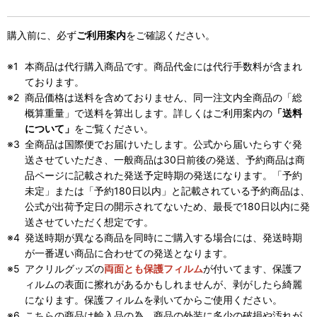
購入前に、必ず
ご利用案内
をご確認ください。
本商品は代行購入商品です。商品代金には代行手数料が含まれ
ております。
商品価格は送料を含めておりません、同一注文内全商品の「総
概算重量」で送料を算出します。詳しくはご利用案内の
「送料
について」
をご覧ください。
全商品は国際便でお届けいたします。公式から届いたらすぐ発
送させていただき、一般商品は30日前後の発送、予約商品は商
品ページに記載された発送予定時期の発送になります。「予約
未定」または「予約180日以内」と記載されている予約商品は、
公式が出荷予定日の開示されてないため、最長で180日以内に発
送させていただく想定です。
発送時期が異なる商品を同時にご購入する場合には、発送時期
が一番遅い商品に合わせての発送となります。
アクリルグッズの
両面とも保護フィルム
が付いてます、保護フ
ィルムの表面に擦れがあるかもしれませんが、剥がしたら綺麗
になります。保護フィルムを剥いてからご使用ください。
こちらの商品は輸入品の為、商品の外装に多少の破損や汚れが