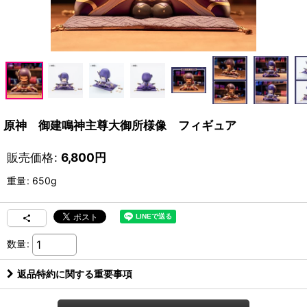
原神 御建鳴神主尊大御所様像 フィギュア
販売価格
:
6,800
円
重量
:
650g
数量
:
返品特約に関する重要事項