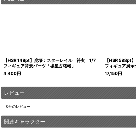
【HSR 148pt】崩壊：スターレイル 符玄 1/7
【HSR 598p
フィギュア背景パーツ「禳星占曜幡」
フィギュア展示ケ
4,400
円
17,150
円
レビュー
0
件のレビュー
関連キャラクター