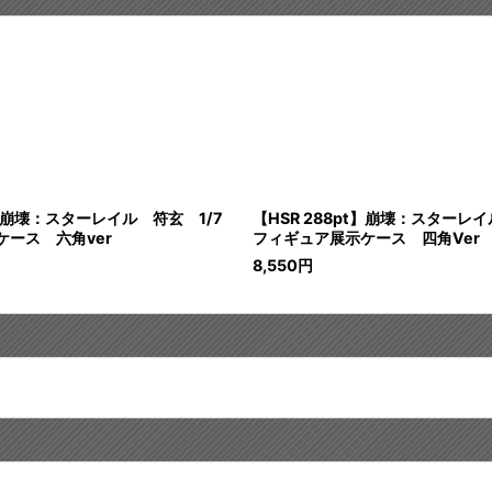
t】崩壊：スターレイル 符玄 1/7
【HSR 288pt】崩壊：スターレイ
ース 六角ver
フィギュア展示ケース 四角Ver
8,550
円