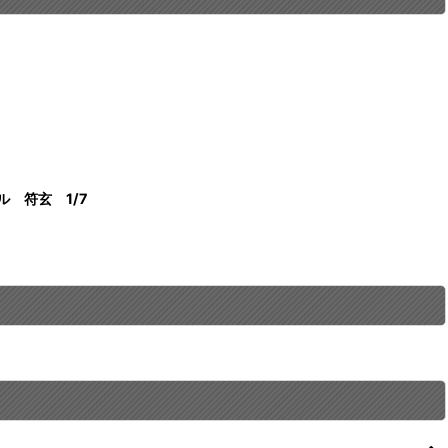
ル 符玄 1/7