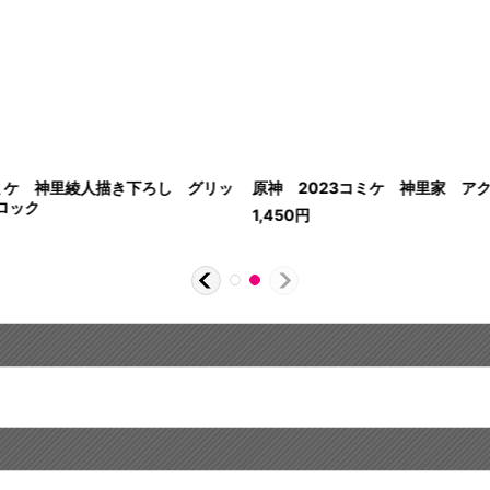
コミケ 神里綾人描き下ろし グリッ
原神 2023コミケ 神里家 ア
ロック
1,450
円