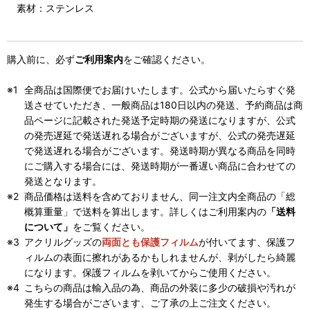
素材：ステンレス
購入前に、必ず
ご利用案内
をご確認ください。
全商品は国際便でお届けいたします。公式から届いたらすぐ発
送させていただき、一般商品は180日以内の発送、予約商品は商
品ページに記載された発送予定時期の発送になりますが、公式
の発売遅延で発送遅れる場合がございますが、公式の発売遅延
で発送遅れる場合がございます。発送時期が異なる商品を同時
にご購入する場合には、発送時期が一番遅い商品に合わせての
発送となります。
商品価格は送料を含めておりません、同一注文内全商品の「総
概算重量」で送料を算出します。詳しくはご利用案内の
「送料
について」
をご覧ください。
アクリルグッズの
両面とも保護フィルム
が付いてます、保護フ
ィルムの表面に擦れがあるかもしれませんが、剥がしたら綺麗
になります。保護フィルムを剥いてからご使用ください。
こちらの商品は輸入品の為、商品の外装に多少の破損や汚れが
発生する場合がございます、ご了承の上ご注文ください。