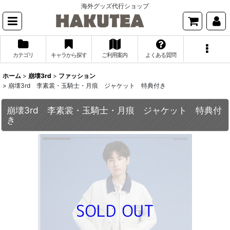
海外グッズ代行ショップ
カテゴリ
キャラから探す
ご利用案内
よくある質問
ホーム
>
崩壊3rd
>
ファッション
>
崩壊3rd 李素裳・玉騎士・月痕 ジャケット 特典付き
崩壊3rd 李素裳・玉騎士・月痕 ジャケット 特典付
き