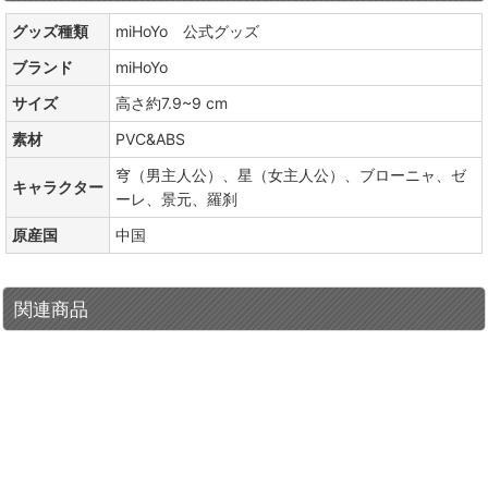
グッズ種類
miHoYo 公式グッズ
ブランド
miHoYo
サイズ
高さ約7.9~9 cm
素材
PVC&ABS
穹（男主人公）、星（女主人公）、ブローニャ、ゼ
キャラクター
ーレ、景元、羅刹
原産国
中国
関連商品