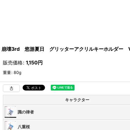
崩壊3rd 悠游夏日 グリッターアクリルキーホルダー Vo
販売価格
:
1,150
円
重量
:
80g
キャラクター
識の律者
八重桜