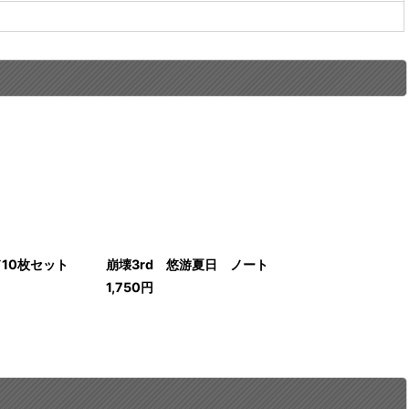
10枚セット
崩壊3rd 悠游夏日 ノート
1,750
円