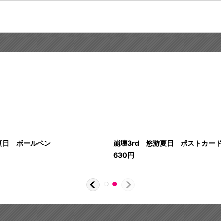
夏日 ボールペン
崩壊3rd 悠游夏日 ポストカード
630
円