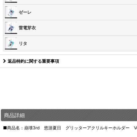
ゼーレ
雷電芽衣
リタ
返品特約に関する重要事項
商品詳細
■商品名：崩壊3rd 悠游夏日 グリッターアクリルキーホルダー Vol