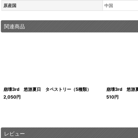
原産国
中国
関連商品
崩壊3rd 悠游夏日 タペストリー（5種類）
崩壊3rd 悠游
2,050
円
510
円
レビュー