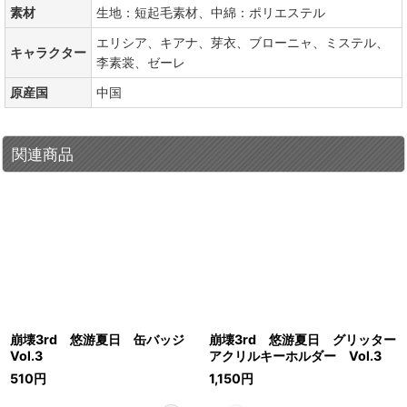
素材
生地：短起毛素材、中綿：ポリエステル
エリシア、キアナ、芽衣、ブローニャ、ミステル、
キャラクター
李素裳、ゼーレ
原産国
中国
関連商品
崩壊3rd 悠游夏日 缶バッジ
崩壊3rd 悠游夏日 グリッター
Vol.3
アクリルキーホルダー Vol.3
510
円
1,150
円