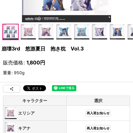
崩壊3rd 悠游夏日 抱き枕 Vol.3
販売価格
:
1,800
円
重量
:
950g
キャラクター
選択
エリシア
再入荷お知らせ
キアナ
再入荷お知らせ