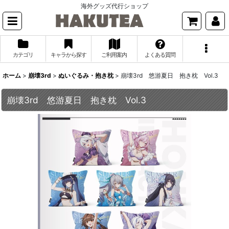
海外グッズ代行ショップ
カテゴリ
キャラから探す
ご利用案内
よくある質問
ホーム
>
崩壊3rd
>
ぬいぐるみ・抱き枕
>
崩壊3rd 悠游夏日 抱き枕 Vol.3
崩壊3rd 悠游夏日 抱き枕 Vol.3