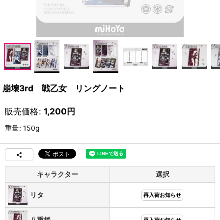
崩壊3rd 戦乙女 リングノート
販売価格
:
1,200
円
重量
:
150g
キャラクター
選択
リタ
再入荷お知らせ
八重桜