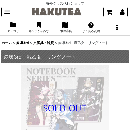
海外グッズ代行ショップ
カテゴリ
キャラから探す
ご利用案内
よくある質問
ホーム
>
崩壊3rd
>
文房具・雑貨
>
崩壊3rd 戦乙女 リングノート
崩壊3rd 戦乙女 リングノート