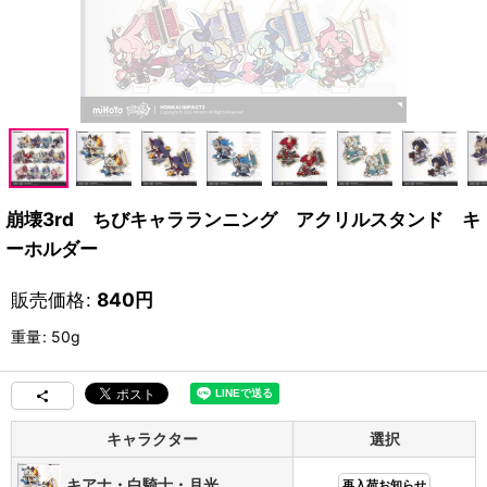
崩壊3rd ちびキャラランニング アクリルスタンド キ
ーホルダー
販売価格
:
840
円
重量
:
50g
キャラクター
選択
キアナ・白騎士・月光
再入荷お知らせ