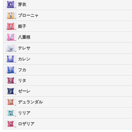
芽衣
ブローニャ
姫子
八重桜
テレサ
カレン
フカ
リタ
ゼーレ
デュランダル
リリア
ロザリア