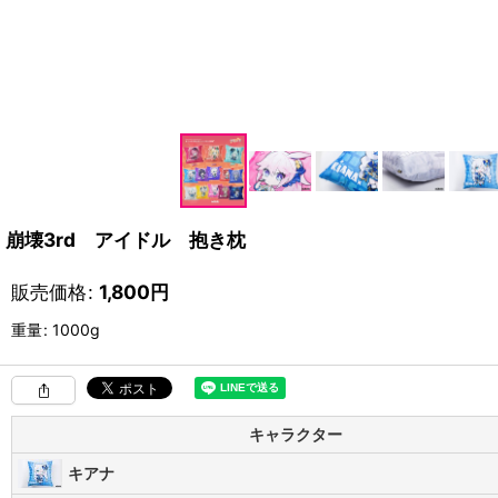
崩壊3rd アイドル 抱き枕
販売価格
:
1,800
円
重量
:
1000g
キャラクター
キアナ