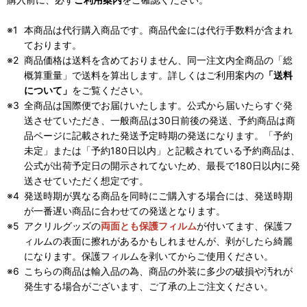
本商品は代行購入商品です。商品代金には代行手数料が含まれ
ております。
商品価格は送料を含めておりません、同一注文内全商品の「総
概算重量」で送料を算出します。詳しくはご利用案内の
「送料
について」
をご覧ください。
全商品は国際便でお届けいたします。公式から届いたらすぐ発
送させていただき、一般商品は30日前後の発送、予約商品は商
品ページに記載された発送予定時期の発送になります。「予約
未定」または「予約180日以内」と記載されている予約商品は、
公式が出荷予定日の開示されてないため、最長で180日以内に発
送させていただく想定です。
発送時期が異なる商品を同時にご購入する場合には、発送時期
が一番遅い商品に合わせての発送となります。
アクリルグッズの
両面とも保護フィルム
が付いてます、保護フ
ィルムの表面に擦れがあるかもしれませんが、剥がしたら綺麗
になります。保護フィルムを剥いてからご使用ください。
こちらの商品は輸入品の為、商品の外装に多少の破損や汚れが
発生する場合がございます、ご了承の上ご注文ください。