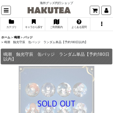
海外グッズ代行ショップ
カテゴリ
キャラから探す
ご利用案内
よくある質問
ホーム
>
鳴潮
>
バッジ
>
鳴潮 蝕光守辰 缶バッジ ランダム単品【予約180日以内】
鳴潮 蝕光守辰 缶バッジ ランダム単品【予約180日
以内】