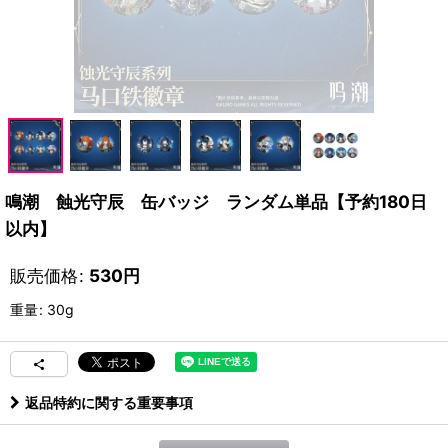
鳴潮 蝕光守辰 缶バッジ ランダム単品【予約180日
以内】
販売価格
:
530
円
重量
:
30g
返品特約に関する重要事項