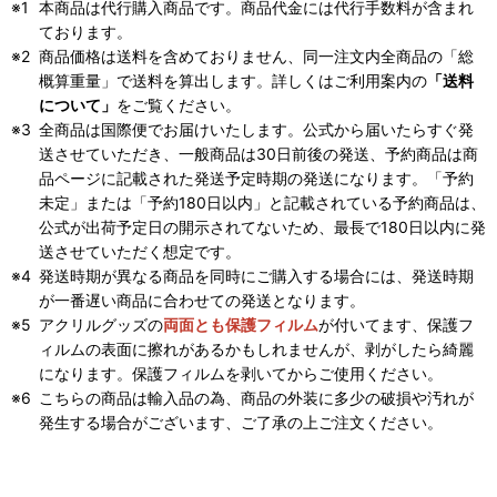
本商品は代行購入商品です。商品代金には代行手数料が含まれ
ております。
商品価格は送料を含めておりません、同一注文内全商品の「総
概算重量」で送料を算出します。詳しくはご利用案内の
「送料
について」
をご覧ください。
全商品は国際便でお届けいたします。公式から届いたらすぐ発
送させていただき、一般商品は30日前後の発送、予約商品は商
品ページに記載された発送予定時期の発送になります。「予約
未定」または「予約180日以内」と記載されている予約商品は、
公式が出荷予定日の開示されてないため、最長で180日以内に発
送させていただく想定です。
発送時期が異なる商品を同時にご購入する場合には、発送時期
が一番遅い商品に合わせての発送となります。
アクリルグッズの
両面とも保護フィルム
が付いてます、保護フ
ィルムの表面に擦れがあるかもしれませんが、剥がしたら綺麗
になります。保護フィルムを剥いてからご使用ください。
こちらの商品は輸入品の為、商品の外装に多少の破損や汚れが
発生する場合がございます、ご了承の上ご注文ください。