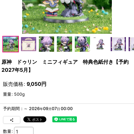
原神 ドゥリン ミニフィギュア 特典色紙付き【予約
2027年5月】
販売価格
:
9,050
円
重量
:
500g
予約期間
:
～
2026
09
07
00:00
年
月
日
数量
: