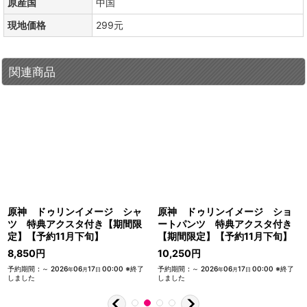
原産国
中国
現地価格
299元
関連商品
原神 ドゥリンイメージ シャ
原神 ドゥリンイメージ ショ
ツ 特典アクスタ付き【期間限
ートパンツ 特典アクスタ付き
定】【予約11月下旬】
【期間限定】【予約11月下旬】
8,850
円
10,250
円
予約期間
:
～
2026
06
17
00:00
※終了
予約期間
:
～
2026
06
17
00:00
※終了
年
月
日
年
月
日
しました
しました