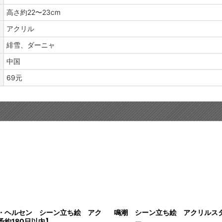
高さ約22〜23cm
アクリル
緋雪、ダーニャ
中国
69元
・ヘルセン シーン立ち絵 アク
鳴潮 シーン立ち絵 アクリルス
予約180日以内】