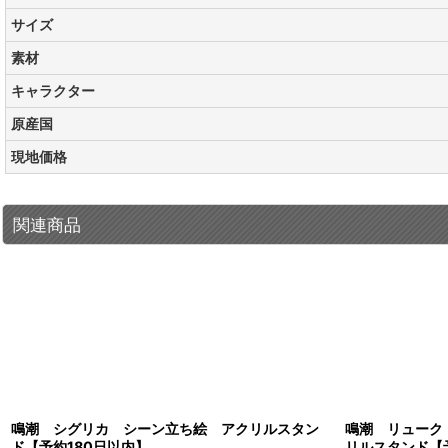
サイズ
素材
キャラクター
原産国
現地価格
関連商品
鳴潮 シグリカ シーン立ち絵 アクリルスタン
鳴潮 リューク
ド【予約180日以内】
リルスタンド【